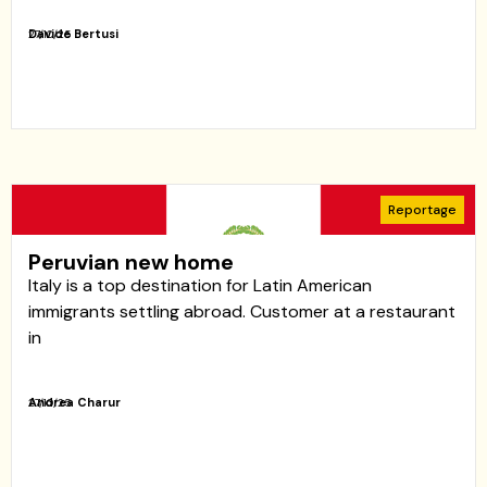
Davide Bertusi
27/10/25
Reportage
Peruvian new home
Italy is a top destination for Latin American
immigrants settling abroad. Customer at a restaurant
in
Andrea Charur
27/10/25