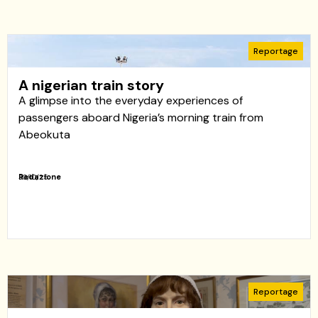
Reportage
A nigerian train story
A glimpse into the everyday experiences of
passengers aboard Nigeria’s morning train from
Abeokuta
Redazione
30/10/25
Reportage