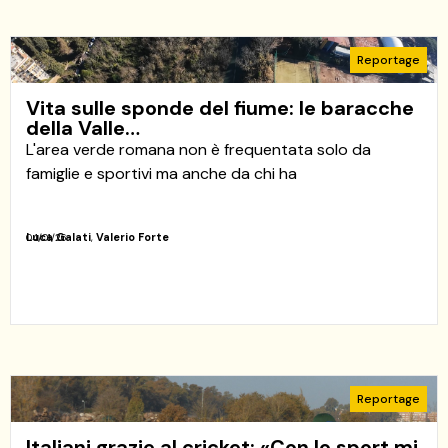
Reportage
Vita sulle sponde del fiume: le baracche
della Valle…
L'area verde romana non è frequentata solo da
famiglie e sportivi ma anche da chi ha
Luca Galati
,
Valerio Forte
04/01/26
Reportage
Italiani grazie al cricket: «Con lo sport mi