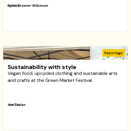
Dylan Browne-Wilkinson
04/11/25
Reportage
Sustainability with style
Vegan food, upcycled clothing and sustainable arts
and crafts at the Green Market Festival
Joe Toolan
30/10/25