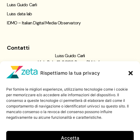
Luiss Guido Carli
Luiss data lab
IDMO – Italian Digital Media Observatory
Contatti
Luiss Guido Carli
Viale Pola, 12, 00198 Roma RM, Italia
giornalismo@luiss.it
Rispettiamo la tua privacy
06 8522 5358
Per fornire le migliori esperienze, utilizziamo tecnologie come i cookie
Iscriviti a
per memorizzare e/o accedere alle informazioni del dispositivo. Il
consenso a queste tecnologie ci permetterà di elaborare dati come il
Zeta Data Lab
comportamento di navigazione o identificatori univoci su questo sito. Il
Iscriviti alla nostra newsletter
mancato consenso o la revoca del consenso possono influire
negativamente su alcune funzionalità e caratteristiche.
Iscriviti
Accetta