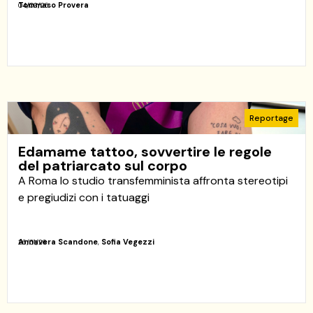
Tommaso Provera
04/03/26
Reportage
Edamame tattoo, sovvertire le regole
del patriarcato sul corpo
A Roma lo studio transfemminista affronta stereotipi
e pregiudizi con i tatuaggi
Annavera Scandone
,
Sofia Vegezzi
26/01/26