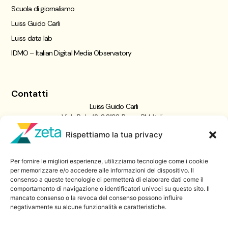
Scuola di giornalismo
Luiss Guido Carli
Luiss data lab
IDMO – Italian Digital Media Observatory
Contatti
Luiss Guido Carli
Viale Pola, 12, 00198 Roma RM, Italia
giornalismo@luiss.it
Rispettiamo la tua privacy
06 8522 5358
Per fornire le migliori esperienze, utilizziamo tecnologie come i cookie
Iscriviti a
per memorizzare e/o accedere alle informazioni del dispositivo. Il
consenso a queste tecnologie ci permetterà di elaborare dati come il
Zeta Data Lab
comportamento di navigazione o identificatori univoci su questo sito. Il
Iscriviti alla nostra newsletter
mancato consenso o la revoca del consenso possono influire
negativamente su alcune funzionalità e caratteristiche.
Iscriviti