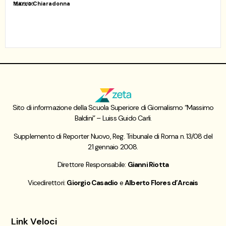
Marco Chiaradonna
12/05/26
Sito di informazione della Scuola Superiore di Giornalismo “Massimo
Baldini” – Luiss Guido Carli.
Supplemento di Reporter Nuovo, Reg. Tribunale di Roma n. 13/08 del
21 gennaio 2008.
Direttore Responsabile:
Gianni Riotta
Vicedirettori:
Giorgio Casadio
e
Alberto Flores d’Arcais
Link Veloci