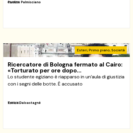
Paolina Palmisciano
02/01/26
Esteri
,
Primo piano
,
Società
Ricercatore di Bologna fermato al Cairo:
«Torturato per ore dopo…
Lo studente egiziano è riapparso in un’aula di giustizia
con i segni delle botte. È accusato
Enrico Dalcastagné
10/02/20