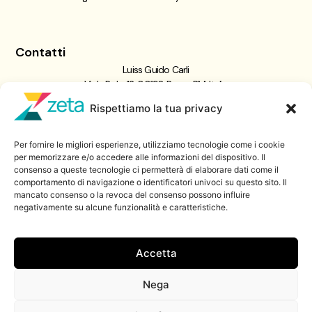
Contatti
Luiss Guido Carli
Viale Pola, 12, 00198 Roma RM, Italia
giornalismo@luiss.it
Rispettiamo la tua privacy
06 8522 5358
Per fornire le migliori esperienze, utilizziamo tecnologie come i cookie
Iscriviti a
per memorizzare e/o accedere alle informazioni del dispositivo. Il
consenso a queste tecnologie ci permetterà di elaborare dati come il
Zeta Data Lab
comportamento di navigazione o identificatori univoci su questo sito. Il
Iscriviti alla nostra newsletter
mancato consenso o la revoca del consenso possono influire
negativamente su alcune funzionalità e caratteristiche.
Iscriviti
Accetta
Nega
© 2026 ZetaLuiss, tutti i diritti riservati