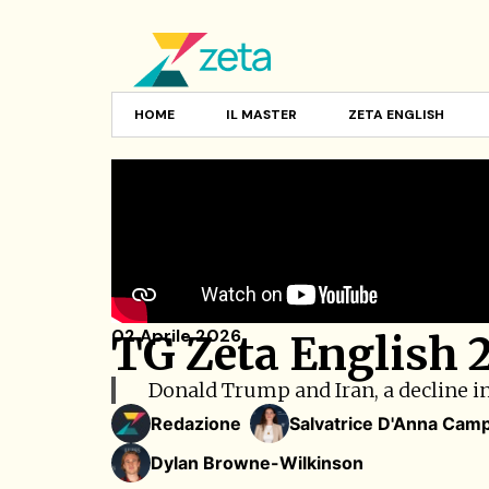
HOME
IL MASTER
ZETA ENGLISH
02 Aprile 2026
TG Zeta English 
Donald Trump and Iran, a decline in
Redazione
Salvatrice D'Anna Cam
Dylan Browne-Wilkinson