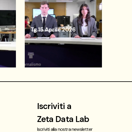
Tg 15 Aprile 2026
Telegiornale
15/04/26
Iscriviti a
Zeta Data Lab
Iscriviti alla nostra newsletter
t