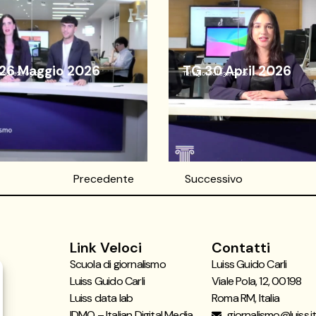
26 Maggio 2026
TG 30 April 2026
rnale
26/05/26
Telegiornale
30/04/26
Precedente
Successivo
Link Veloci
Contatti
Scuola di giornalismo
Luiss Guido Carli
Luiss Guido Carli
Viale Pola, 12, 00198
Luiss data lab
Roma RM, Italia
IDMO – Italian Digital Media
giornalismo@luiss.i