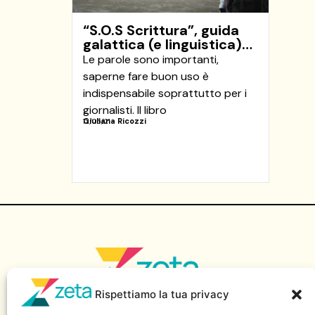
“S.O.S Scrittura”, guida
galattica (e linguistica)…
Le parole sono importanti,
saperne fare buon uso è
indispensabile soprattutto per i
giornalisti. Il libro
Giuliana Ricozzi
12/05/21
Rispettiamo la tua privacy
Sito di informazione della Scuola Superiore di Giornalismo