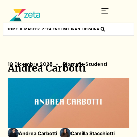
HOME
IL MASTER
ZETA ENGLISH
IRAN
UCRAINA
10 Dicembre 2025
Biografie Studenti
Andrea Carbotti
Andrea Carbotti
Camilla Stacchiotti