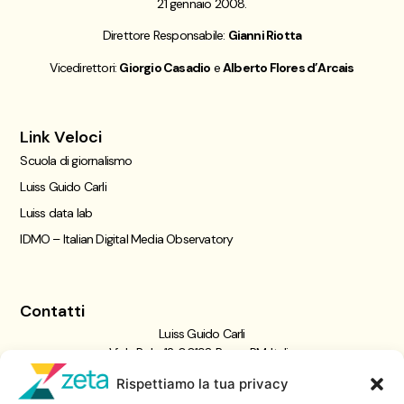
21 gennaio 2008.
Direttore Responsabile:
Gianni Riotta
Vicedirettori:
Giorgio Casadio
e
Alberto Flores d’Arcais
Link Veloci
Scuola di giornalismo
Luiss Guido Carli
Luiss data lab
IDMO – Italian Digital Media Observatory
Contatti
Luiss Guido Carli
Viale Pola, 12, 00198 Roma RM, Italia
giornalismo@luiss.it
Rispettiamo la tua privacy
06 8522 5358