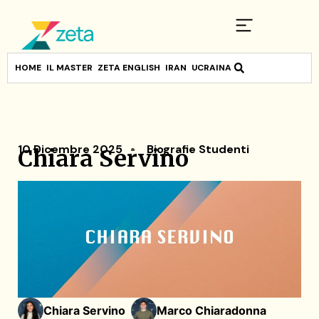
HOME
IL MASTER
ZETA ENGLISH
IRAN
UCRAINA
10 Dicembre 2025
Biografie Studenti
Chiara Servino
Chiara Servino
Marco Chiaradonna