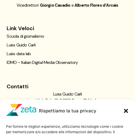
Vicedirettori:
Giorgio Casadio
e
Alberto Flores d’Arcais
Link Veloci
Scuola di giornalismo
Luiss Guido Carli
Luiss data lab
IDMO – Italian Digital Media Observatory
Contatti
Luiss Guido Carli
Viale Pola, 12, 00198 Roma RM, Italia
giornalismo@luiss.it
Rispettiamo la tua privacy
06 8522 5358
Per fornire le migliori esperienze, utilizziamo tecnologie come i cookie
Iscriviti a
per memorizzare e/o accedere alle informazioni del dispositivo. Il