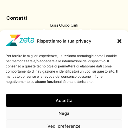
Contatti
Luiss Guido Carli
Viale Pola, 12, 00198 Roma RM, Italia
giornalismo@luiss.it
Rispettiamo la tua privacy
06 8522 5358
Per fornire le migliori esperienze, utilizziamo tecnologie come i cookie
Iscriviti a
per memorizzare e/o accedere alle informazioni del dispositivo. Il
consenso a queste tecnologie ci permetterà di elaborare dati come il
Zeta Data Lab
comportamento di navigazione o identificatori univoci su questo sito. Il
Iscriviti alla nostra newsletter
mancato consenso o la revoca del consenso possono influire
negativamente su alcune funzionalità e caratteristiche.
Iscriviti
Accetta
Nega
© 2026 ZetaLuiss, tutti i diritti riservati
Vedi preferenze