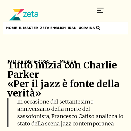
HOME
IL MASTER
ZETA ENGLISH
IRAN
UCRAINA
16 Dicembre 2025
Musica
Tutto inizia con Charlie
Parker
«Per il jazz è fonte della
verità»
In occasione del settantesimo
anniversario della morte del
sassofonista, Francesco Cafiso analizza lo
stato della scena jazz contemporanea