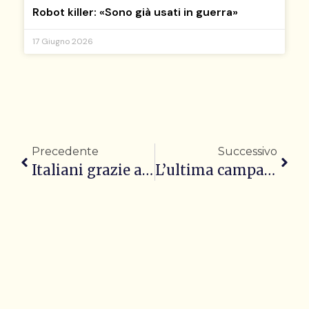
Robot killer: «Sono già usati in guerra»
17 Giugno 2026
Precedente
Successivo
Italiani grazie al cricket: «Con lo sport mi sono ambientato»
L’ultima campanella prima del fronte