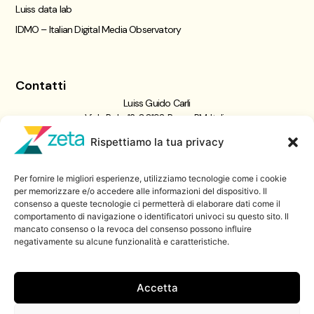
Luiss data lab
IDMO – Italian Digital Media Observatory
Contatti
Luiss Guido Carli
Viale Pola, 12, 00198 Roma RM, Italia
giornalismo@luiss.it
Rispettiamo la tua privacy
06 8522 5358
Per fornire le migliori esperienze, utilizziamo tecnologie come i cookie
Iscriviti a
per memorizzare e/o accedere alle informazioni del dispositivo. Il
consenso a queste tecnologie ci permetterà di elaborare dati come il
Zeta Data Lab
comportamento di navigazione o identificatori univoci su questo sito. Il
Iscriviti alla nostra newsletter
mancato consenso o la revoca del consenso possono influire
negativamente su alcune funzionalità e caratteristiche.
Iscriviti
Accetta