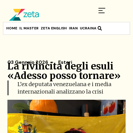
HOME
IL MASTER
ZETA ENGLISH
IRAN
UCRAINA
03 Gennaio 2026
Esteri
La rivincita degli esuli
«Adesso posso tornare»
L’ex deputata venezuelana e i media
internazionali analizzano la crisi