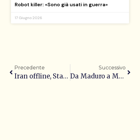
Robot killer: «Sono già usati in guerra»
17 Giugno 2026
Precedente
Successivo
Iran offline, Starlink prova ad aggirare il blackout di Internet
Da Maduro a Mangione: l’estetica dei criminali su Vinted