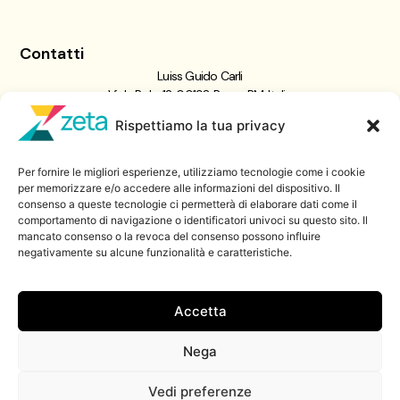
Contatti
Luiss Guido Carli
Viale Pola, 12, 00198 Roma RM, Italia
giornalismo@luiss.it
Rispettiamo la tua privacy
06 8522 5358
Per fornire le migliori esperienze, utilizziamo tecnologie come i cookie
Iscriviti a
per memorizzare e/o accedere alle informazioni del dispositivo. Il
consenso a queste tecnologie ci permetterà di elaborare dati come il
Zeta Data Lab
comportamento di navigazione o identificatori univoci su questo sito. Il
Iscriviti alla nostra newsletter
mancato consenso o la revoca del consenso possono influire
negativamente su alcune funzionalità e caratteristiche.
Iscriviti
Accetta
Nega
© 2026 ZetaLuiss, tutti i diritti riservati
Vedi preferenze