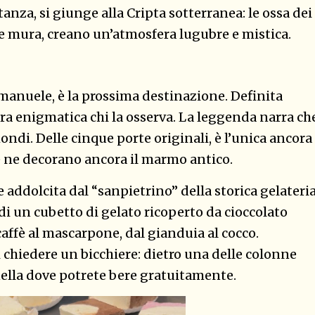
tanza, si giunge alla Cripta sotterranea: le ossa dei
e mura, creano un’atmosfera lugubre e mistica.
Emanuele, è la prossima destinazione. Definita
ra enigmatica chi la osserva. La leggenda narra ch
ondi. Delle cinque porte originali, è l’unica ancora
ose ne decorano ancora il marmo antico.
addolcita dal “sanpietrino” della storica gelateri
a di un cubetto di gelato ricoperto da cioccolato
caffè al mascarpone, dal gianduia al cocco.
i chiedere un bicchiere: dietro una delle colonne
nella dove potrete bere gratuitamente.