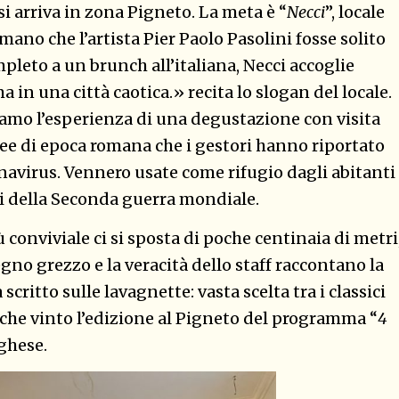
si arriva in zona Pigneto. La meta è “
Necci
”, locale
rmano che l’artista Pier Paolo Pasolini fosse solito
leto a un brunch all’italiana, Necci accoglie
a in una città caotica.» recita lo slogan del locale.
iamo l’esperienza di una degustazione con visita
nee di epoca romana che i gestori hanno riportato
navirus. Vennero usate come rifugio dagli abitanti
i della Seconda guerra mondiale.
 conviviale ci si sposta di poche centinaia di metri
 legno grezzo e la veracità dello staff raccontano la
scritto sulle lavagnette: vasta scelta tra i classici
nche vinto l’edizione al Pigneto del programma “
4
ghese.