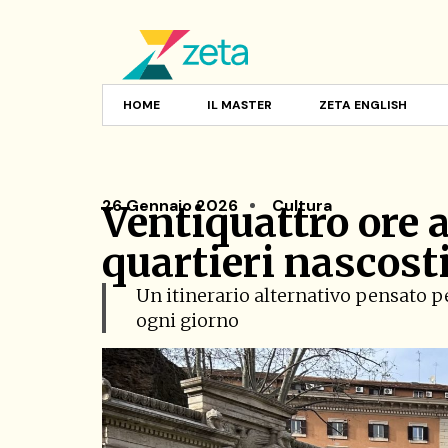
HOME
IL MASTER
ZETA ENGLISH
26 Gennaio 2026
Cultura
Ventiquattro ore 
quartieri nascost
Un itinerario alternativo pensato per
ogni giorno