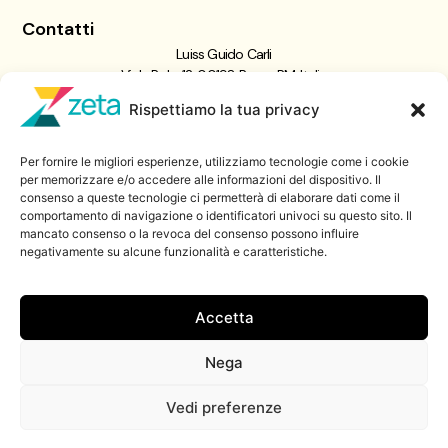
Contatti
Luiss Guido Carli
Viale Pola, 12, 00198 Roma RM, Italia
giornalismo@luiss.it
Rispettiamo la tua privacy
06 8522 5358
Per fornire le migliori esperienze, utilizziamo tecnologie come i cookie
Iscriviti a
per memorizzare e/o accedere alle informazioni del dispositivo. Il
consenso a queste tecnologie ci permetterà di elaborare dati come il
Zeta Data Lab
comportamento di navigazione o identificatori univoci su questo sito. Il
Iscriviti alla nostra newsletter
mancato consenso o la revoca del consenso possono influire
negativamente su alcune funzionalità e caratteristiche.
Iscriviti
Accetta
Nega
© 2026 ZetaLuiss, tutti i diritti riservati
Vedi preferenze