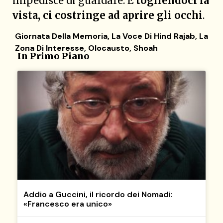
impedisce di guardare. E
togliendoci la
vista, ci costringe ad aprire gli occhi
.
Giornata Della Memoria
,
La Voce Di Hind Rajab
,
La
Zona Di Interesse
,
Olocausto
,
Shoah
In Primo Piano
Addio a Guccini, il ricordo dei Nomadi:
«Francesco era unico»