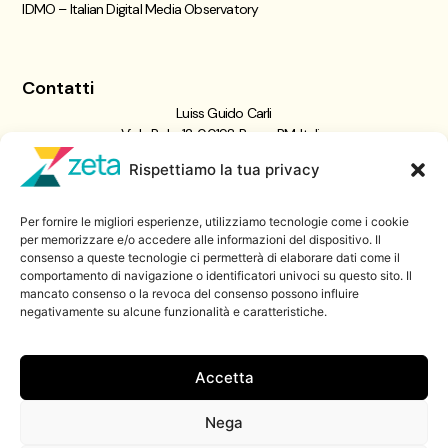
IDMO – Italian Digital Media Observatory
Contatti
Luiss Guido Carli
Viale Pola, 12, 00198 Roma RM, Italia
giornalismo@luiss.it
Rispettiamo la tua privacy
06 8522 5358
Per fornire le migliori esperienze, utilizziamo tecnologie come i cookie
Iscriviti a
per memorizzare e/o accedere alle informazioni del dispositivo. Il
consenso a queste tecnologie ci permetterà di elaborare dati come il
Zeta Data Lab
comportamento di navigazione o identificatori univoci su questo sito. Il
Iscriviti alla nostra newsletter
mancato consenso o la revoca del consenso possono influire
negativamente su alcune funzionalità e caratteristiche.
Iscriviti
Accetta
Nega
© 2026 ZetaLuiss, tutti i diritti riservati