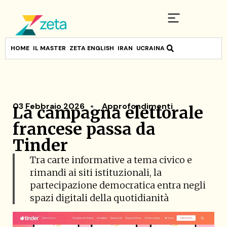
HOME
IL MASTER
ZETA ENGLISH
IRAN
UCRAINA
03 Febbraio 2026
Approfondimenti
La campagna elettorale
francese passa da
Tinder
Tra carte informative a tema civico e
rimandi ai siti istituzionali, la
partecipazione democratica entra negli
spazi digitali della quotidianità