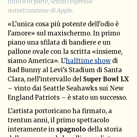
tutto o in parte, senza l’espressa
autorizzazione di Apple.
«L’unica cosa più potente dell’odio è
l’amore» sul maxischermo. In primo
piano una sfilata di bandiere e un
pallone ovale con la scritta «insieme,
siamo America». L’
halftime show
di
Bad Bunny al Levi’s Stadium di Santa
Clara, nell’intervallo del
Super Bowl LX
– vinto dai Seattle Seahawks sui New
England Patriots – è stato un successo.
L’artista portoricano ha firmato, a
trentun anni, il primo spettacolo
interamente in
spagnolo
della storia