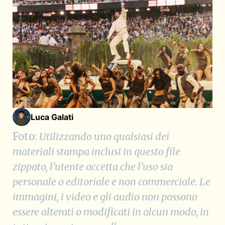
Luca Galati
Foto:
Utilizzando uno qualsiasi dei
materiali stampa inclusi in ques
to file
zippato, l’utente accetta che l’uso sia
personale
o editoriale e non commerciale. Le
immagini, i video e gli audio non possono
essere alterati o modificati in alcun modo, in