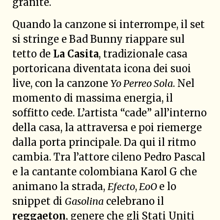
granite.
Quando la canzone si interrompe, il set
si stringe e Bad Bunny riappare sul
tetto de
La Casita
, tradizionale casa
portoricana diventata icona dei suoi
live, con la canzone
Yo Perreo Sola
. Nel
momento di massima energia, il
soffitto cede. L’artista “cade” all’interno
della casa, la attraversa e poi riemerge
dalla porta principale. Da qui il ritmo
cambia. Tra l’attore cileno Pedro Pascal
e la cantante colombiana Karol G che
animano la strada,
Efecto
,
EoO
e lo
snippet di
Gasolina
celebrano il
reggaeton
, genere che gli Stati Uniti