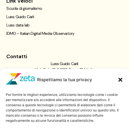
Link Veloci
Scuola di giornalismo
Luiss Guido Carli
Luiss data lab
IDMO – Italian Digital Media Observatory
Contatti
Luiss Guido Carli
Viale Pola, 12, 00198 Roma RM, Italia
giornalismo@luiss.it
Rispettiamo la tua privacy
06 8522 5358
Per fornire le migliori esperienze, utilizziamo tecnologie come i cookie
Iscriviti a
per memorizzare e/o accedere alle informazioni del dispositivo. Il
consenso a queste tecnologie ci permetterà di elaborare dati come il
Zeta Data Lab
comportamento di navigazione o identificatori univoci su questo sito. Il
Iscriviti alla nostra newsletter
mancato consenso o la revoca del consenso possono influire
negativamente su alcune funzionalità e caratteristiche.
Iscriviti