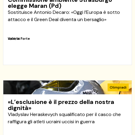
elegge Maran (Pd)
Sostituisce Antonio Decaro: «Oggi l’Europa è sotto
attacco e il Green Deal diventa un bersaglio»
Valerio Forte
12/02/26
Olimpiadi
«L’esclusione è il prezzo della nostra
dignità»
Vladyslav Heraskevych squalificato per il casco che
raffigura gli atleti ucraini uccisi in guerra