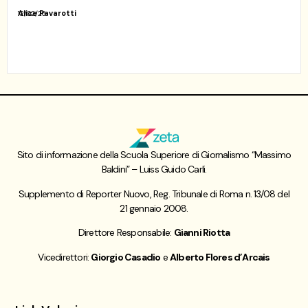
Alice Pavarotti
12/02/26
Sito di informazione della Scuola Superiore di Giornalismo “Massimo
Baldini” – Luiss Guido Carli.
Supplemento di Reporter Nuovo, Reg. Tribunale di Roma n. 13/08 del
21 gennaio 2008.
Direttore Responsabile:
Gianni Riotta
Vicedirettori:
Giorgio Casadio
e
Alberto Flores d’Arcais