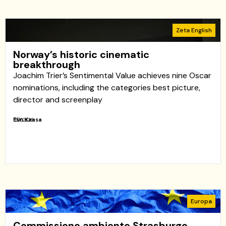
Zeta English
Norway’s historic cinematic
breakthrough
Joachim Trier’s Sentimental Value achieves nine Oscar
nominations, including the categories best picture,
director and screenplay
Elin Kaasa
12/02/26
Europa
Commissione ambiente Strasburgo