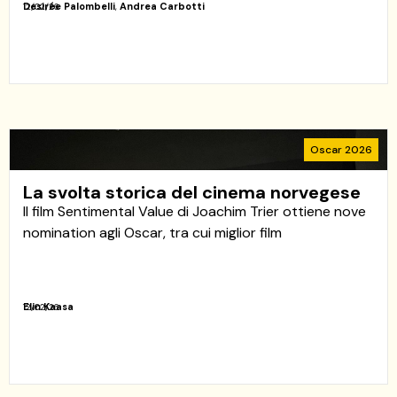
Desirée Palombelli
,
Andrea Carbotti
12/02/26
Oscar 2026
La svolta storica del cinema norvegese
Il film Sentimental Value di Joachim Trier ottiene nove
nomination agli Oscar, tra cui miglior film
Elin Kaasa
12/02/26