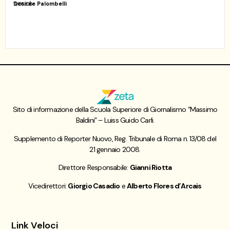
Desirée Palombelli
11/06/26
Sito di informazione della Scuola Superiore di Giornalismo “Massimo
Baldini” – Luiss Guido Carli.
Supplemento di Reporter Nuovo, Reg. Tribunale di Roma n. 13/08 del
21 gennaio 2008.
Direttore Responsabile:
Gianni Riotta
Vicedirettori:
Giorgio Casadio
e
Alberto Flores d’Arcais
Link Veloci