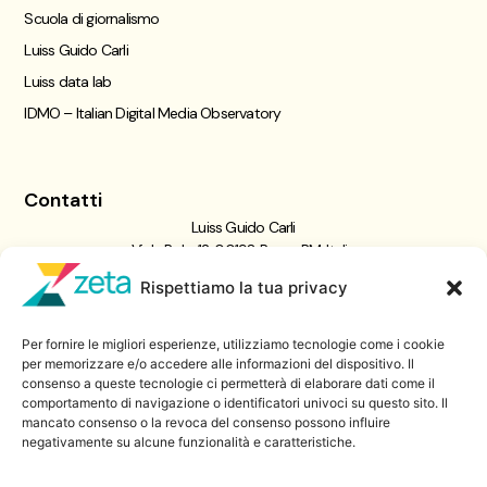
Scuola di giornalismo
Luiss Guido Carli
Luiss data lab
IDMO – Italian Digital Media Observatory
Contatti
Luiss Guido Carli
Viale Pola, 12, 00198 Roma RM, Italia
giornalismo@luiss.it
Rispettiamo la tua privacy
06 8522 5358
Per fornire le migliori esperienze, utilizziamo tecnologie come i cookie
Iscriviti a
per memorizzare e/o accedere alle informazioni del dispositivo. Il
consenso a queste tecnologie ci permetterà di elaborare dati come il
Zeta Data Lab
comportamento di navigazione o identificatori univoci su questo sito. Il
Iscriviti alla nostra newsletter
mancato consenso o la revoca del consenso possono influire
negativamente su alcune funzionalità e caratteristiche.
Iscriviti