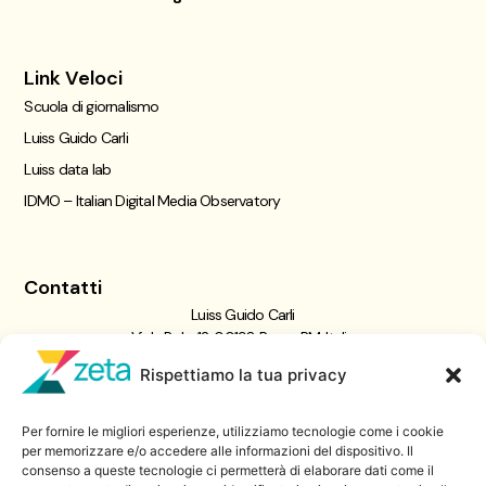
Link Veloci
Scuola di giornalismo
Luiss Guido Carli
Luiss data lab
IDMO – Italian Digital Media Observatory
Contatti
Luiss Guido Carli
Viale Pola, 12, 00198 Roma RM, Italia
giornalismo@luiss.it
Rispettiamo la tua privacy
06 8522 5358
Per fornire le migliori esperienze, utilizziamo tecnologie come i cookie
Iscriviti a
per memorizzare e/o accedere alle informazioni del dispositivo. Il
consenso a queste tecnologie ci permetterà di elaborare dati come il
Zeta Data Lab