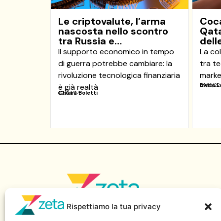
Le criptovalute, l’arma
Coca
nascosta nello scontro
Qata
tra Russia e…
dell
Il supporto economico in tempo
La col
di guerra potrebbe cambiare: la
tra te
rivoluzione tecnologica finanziaria
marke
Elena L
è già realtà
09/12/22
Chiara Boletti
02/04/24
Rispettiamo la tua privacy
Sito di informazione della Scuola Superiore di Giornalismo