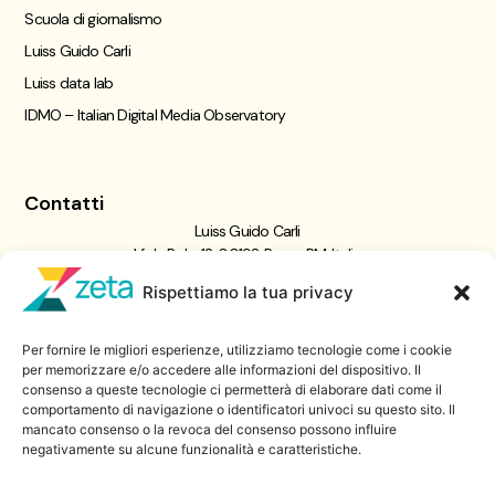
Scuola di giornalismo
Luiss Guido Carli
Luiss data lab
IDMO – Italian Digital Media Observatory
Contatti
Luiss Guido Carli
Viale Pola, 12, 00198 Roma RM, Italia
giornalismo@luiss.it
Rispettiamo la tua privacy
06 8522 5358
Per fornire le migliori esperienze, utilizziamo tecnologie come i cookie
Iscriviti a
per memorizzare e/o accedere alle informazioni del dispositivo. Il
consenso a queste tecnologie ci permetterà di elaborare dati come il
Zeta Data Lab
comportamento di navigazione o identificatori univoci su questo sito. Il
Iscriviti alla nostra newsletter
mancato consenso o la revoca del consenso possono influire
negativamente su alcune funzionalità e caratteristiche.
Iscriviti