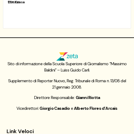
Elin Kaasa
17/05/26
Sito di informazione della Scuola Superiore di Giornalismo “Massimo
Baldini” – Luiss Guido Carli.
Supplemento di Reporter Nuovo, Reg. Tribunale di Roma n. 13/08 del
21 gennaio 2008.
Direttore Responsabile:
Gianni Riotta
Vicedirettori:
Giorgio Casadio
e
Alberto Flores d’Arcais
Link Veloci