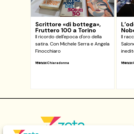
Scrittore «di bottega»,
L’od
Fruttero 100 a Torino
Nobe
Il ricordo dell'epoca d'oro della
Il rac
satira. Con Michele Serra e Angela
Salon
Finocchiaro
inedi
Marco Chiaradonna
Marco 
17/05/26
17/05/26