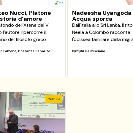
eo Nucci, Platone
Nadeesha Uyangoda
storia d’amore
Acqua sporca
sfondo dell’Atene del V
Dall'Italia allo Sri Lanka, il rit
 l’autore ripercorre il
Neela a Colombo racconta
no del filosofo greco
l'odissea familiare della mig
o Falzone
,
Costanza Saporito
Paolina Palmisciano
17/05/26
Cultura