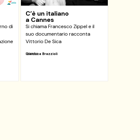
C’è un italiano
a Cannes
orno di
Si chiama Francesco Zippel e il
suo documentario racconta
razione
Vittorio De Sica
Gianluca Brazzioli
17/05/26