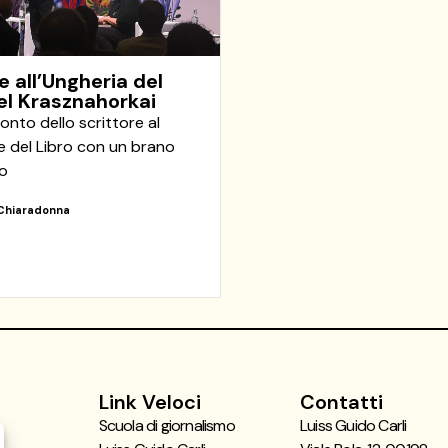
e all’Ungheria del
l Krasznahorkai
conto dello scrittore al
e del Libro con un brano
to
Chiaradonna
Link Veloci
Contatti
Scuola di giornalismo
Luiss Guido Carli