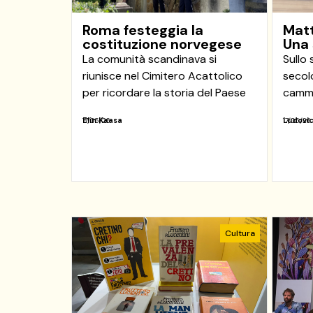
Roma festeggia la
Matt
costituzione norvegese
Una 
La comunità scandinava si
Sullo 
riunisce nel Cimitero Acattolico
secolo
per ricordare la storia del Paese
cammi
Elin Kaasa
Ludovic
17/05/26
17/05/26
Cultura