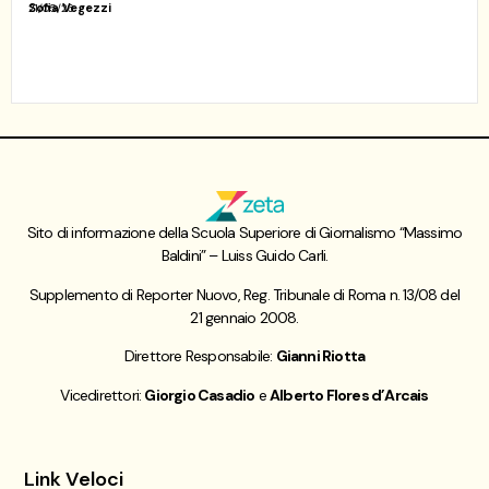
Sofia Vegezzi
21/05/26
Sito di informazione della Scuola Superiore di Giornalismo “Massimo
Baldini” – Luiss Guido Carli.
Supplemento di Reporter Nuovo, Reg. Tribunale di Roma n. 13/08 del
21 gennaio 2008.
Direttore Responsabile:
Gianni Riotta
Vicedirettori:
Giorgio Casadio
e
Alberto Flores d’Arcais
Link Veloci