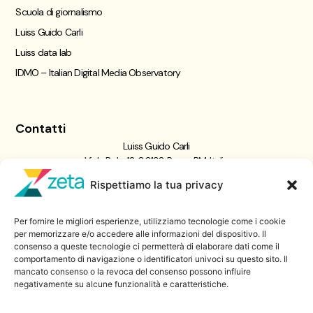
Scuola di giornalismo
Luiss Guido Carli
Luiss data lab
IDMO – Italian Digital Media Observatory
Contatti
Luiss Guido Carli
Viale Pola, 12, 00198 Roma RM, Italia
giornalismo@luiss.it
Rispettiamo la tua privacy
06 8522 5358
Per fornire le migliori esperienze, utilizziamo tecnologie come i cookie
Iscriviti a
per memorizzare e/o accedere alle informazioni del dispositivo. Il
consenso a queste tecnologie ci permetterà di elaborare dati come il
Zeta Data Lab
comportamento di navigazione o identificatori univoci su questo sito. Il
Iscriviti alla nostra newsletter
mancato consenso o la revoca del consenso possono influire
negativamente su alcune funzionalità e caratteristiche.
Iscriviti