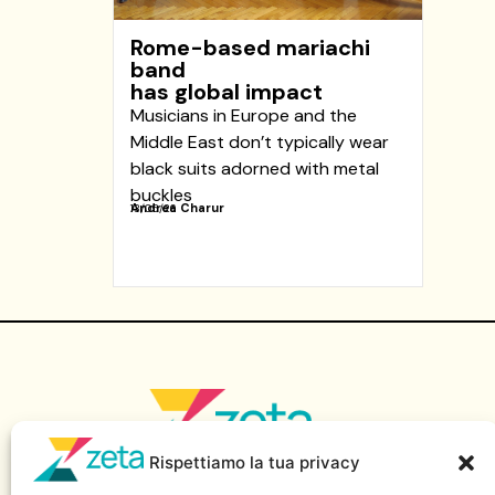
Rome-based mariachi
band
has global impact
Musicians in Europe and the
Middle East don’t typically wear
black suits adorned with metal
buckles
Andrea Charur
13/05/26
Rispettiamo la tua privacy
Sito di informazione della Scuola Superiore di Giornalismo