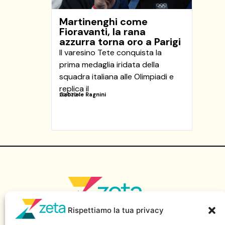
Martinenghi come
Fioravanti, la rana
azzurra torna oro a Parigi
Il varesino Tete conquista la
prima medaglia iridata della
squadra italiana alle Olimpiadi e
replica il
Gabriele Ragnini
29/07/24
Rispettiamo la tua privacy
Sito di informazione della Scuola Superiore di Giornalismo