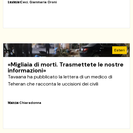
Lavinia Ceci
,
Gianmaria Oroni
28/02/26
Esteri
«Migliaia di morti. Trasmettete le nostre
informazioni»
Tavaana ha pubblicato la lettera di un medico di
Teheran che racconta le uccisioni dei civili
Marco Chiaradonna
12/01/26