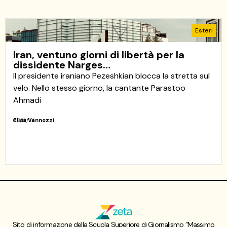
Esteri
Iran, ventuno giorni di libertà per la
dissidente Narges…
Il presidente iraniano Pezeshkian blocca la stretta sul
velo. Nello stesso giorno, la cantante Parastoo
Ahmadi
Elisa Vannozzi
05/12/24
Sito di informazione della Scuola Superiore di Giornalismo “Massimo