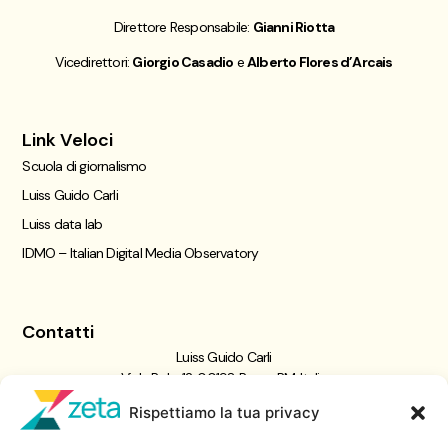
Direttore Responsabile:
Gianni Riotta
Vicedirettori:
Giorgio Casadio
e
Alberto Flores d’Arcais
Link Veloci
Scuola di giornalismo
Luiss Guido Carli
Luiss data lab
IDMO – Italian Digital Media Observatory
Contatti
Luiss Guido Carli
Viale Pola, 12, 00198 Roma RM, Italia
giornalismo@luiss.it
Rispettiamo la tua privacy
06 8522 5358