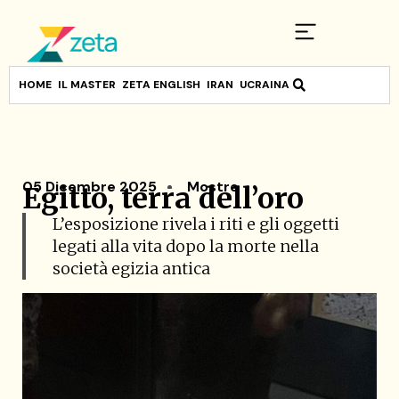
HOME
IL MASTER
ZETA ENGLISH
IRAN
UCRAINA
05 Dicembre 2025
Mostre
Egitto, terra dell’oro
L’esposizione rivela i riti e gli oggetti
legati alla vita dopo la morte nella
società egizia antica