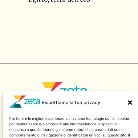
Rispettiamo la tua privacy
Sito di informazione della Scuola Superiore di Giornalismo
“Massimo Baldini” – Luiss Guido Carli.
Per fornire le migliori esperienze, utilizziamo tecnologie come i cookie
Supplemento di Reporter Nuovo, Reg. Tribunale di Roma 
per memorizzare e/o accedere alle informazioni del dispositivo. Il
consenso a queste tecnologie ci permetterà di elaborare dati come il
13/08 del 21 gennaio 2008.
comportamento di navigazione o identificatori univoci su questo sito. Il