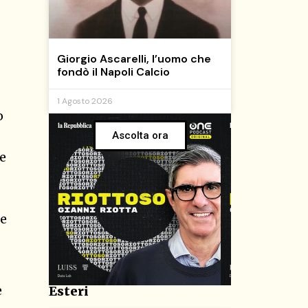
Giorgio Ascarelli, l’uomo che
fondò il Napoli Calcio
1 Agosto 2026
o
Ascolta ora
oe
he
e
Esteri