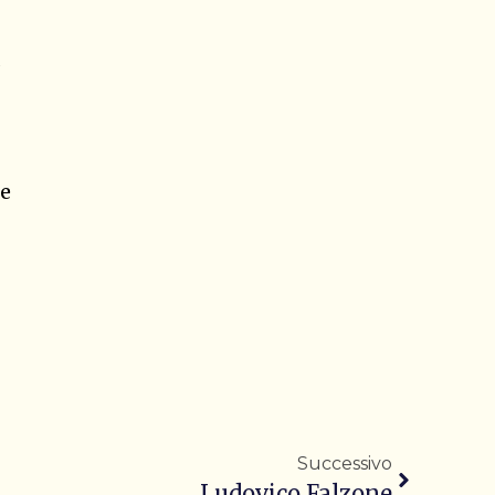
re
Successivo
Ludovico Falzone