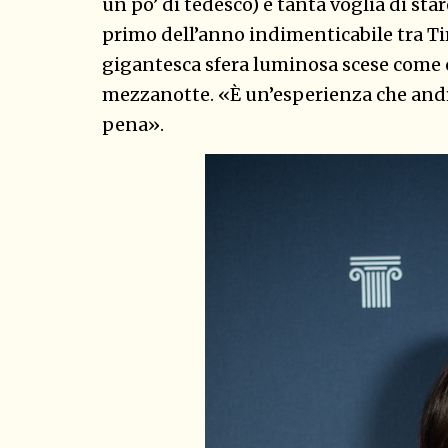
un po’ di tedesco) e tanta voglia di st
primo dell’anno indimenticabile tra T
gigantesca sfera luminosa scese come o
mezzanotte. «È un’esperienza che andre
pena».