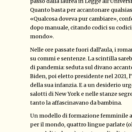
passo dalla laurea in Legge all’Universi
Quanto basta per accantonare qualsiasi
«Qualcosa doveva pur cambiare», conf
dopo manuale, citando codici su codici
mondo».
Nelle ore passate fuori dall’aula, i rom
su commi e sentenze. La scintilla sare
di pandemia: seduta sul divano accanto
Biden, poi eletto presidente nel 2021, l
della sua infanzia. E a un desiderio u
salotti di New York e nelle stanze segr
tanto la affascinavano da bambina.
Un modello di formazione femminile a
per il mondo, quattro lingue parlate (ol