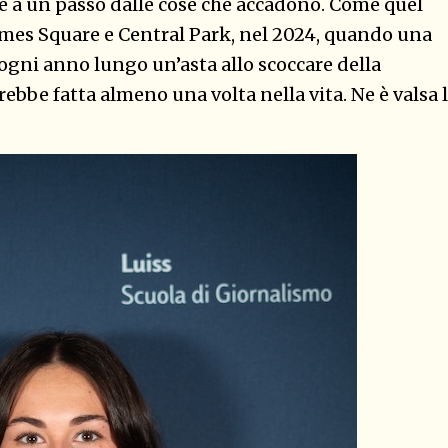
are a un passo dalle cose che accadono. Come quel
imes Square e Central Park, nel 2024, quando una
gni anno lungo un’asta allo scoccare della
bbe fatta almeno una volta nella vita. Ne è valsa 