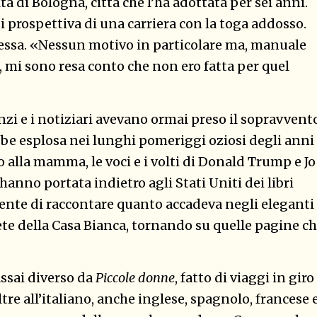
tà di Bologna, città che l’ha adottata per sei anni.
 prospettiva di una carriera con la toga addosso.
essa. «Nessun motivo in particolare ma, manuale
, mi sono resa conto che non ero fatta per quel
anzi e i notiziari avevano ormai preso il sopravvent
bbe esplosa nei lunghi pomeriggi oziosi degli anni
 alla mamma, le voci e i volti di Donald Trump e J
’hanno portata indietro agli Stati Uniti dei libri
rgente di raccontare quanto accadeva negli eleganti
ete della Casa Bianca, tornando su quelle pagine c
ssai diverso da
Piccole donne
, fatto di viaggi in giro
tre all’italiano, anche inglese, spagnolo, francese 