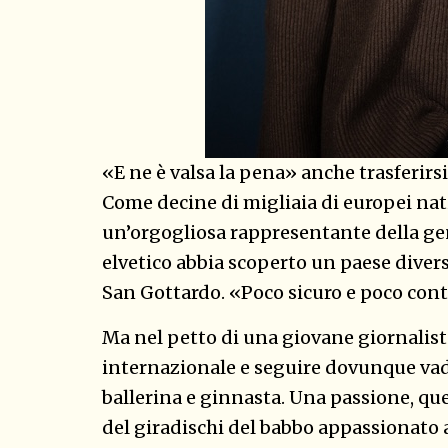
«E ne è valsa la pena» anche trasferirsi 
Come decine di migliaia di europei nati
un’orgogliosa rappresentante della g
elvetico abbia scoperto un paese dive
San Gottardo. «Poco sicuro e poco contro
Ma nel petto di una giovane giornalista 
internazionale e seguire dovunque vad
ballerina e ginnasta. Una passione, quel
del giradischi del babbo appassionato a