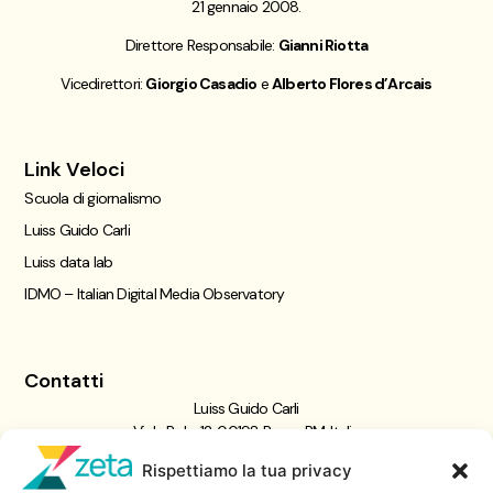
21 gennaio 2008.
Direttore Responsabile:
Gianni Riotta
Vicedirettori:
Giorgio Casadio
e
Alberto Flores d’Arcais
Link Veloci
Scuola di giornalismo
Luiss Guido Carli
Luiss data lab
IDMO – Italian Digital Media Observatory
Contatti
Luiss Guido Carli
Viale Pola, 12, 00198 Roma RM, Italia
giornalismo@luiss.it
Rispettiamo la tua privacy
06 8522 5358