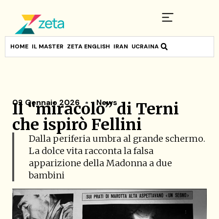
HOME
IL MASTER
ZETA ENGLISH
IRAN
UCRAINA
02 Gennaio 2026
News
Il “miracolo” di Terni
che ispirò Fellini
Dalla periferia umbra al grande schermo.
La dolce vita racconta la falsa
apparizione della Madonna a due
bambini