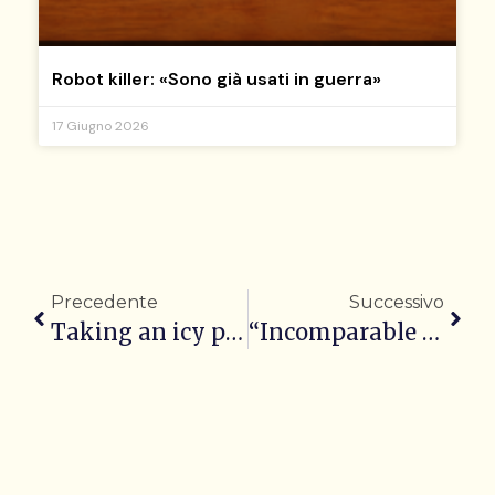
Robot killer: «Sono già usati in guerra»
17 Giugno 2026
Precedente
Successivo
Taking an icy plunge into Dublin Bay
“Incomparable and unique” Valentino dead at age 93