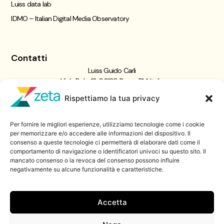
Luiss data lab
IDMO – Italian Digital Media Observatory
Contatti
Luiss Guido Carli
Viale Pola, 12, 00198 Roma RM, Italia
giornalismo@luiss.it
Rispettiamo la tua privacy
06 8522 5358
Per fornire le migliori esperienze, utilizziamo tecnologie come i cookie
Iscriviti a
per memorizzare e/o accedere alle informazioni del dispositivo. Il
consenso a queste tecnologie ci permetterà di elaborare dati come il
Zeta Data Lab
comportamento di navigazione o identificatori univoci su questo sito. Il
Iscriviti alla nostra newsletter
mancato consenso o la revoca del consenso possono influire
negativamente su alcune funzionalità e caratteristiche.
Iscriviti
Accetta