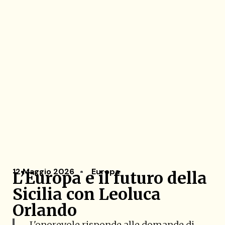
12 Maggio 2026
Europa
L’Europa e il futuro della
Sicilia con Leoluca
Orlando
L'onorevole risponde alle domande di