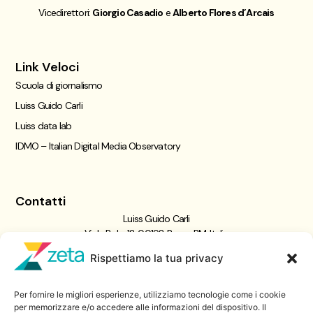
Vicedirettori:
Giorgio Casadio
e
Alberto Flores d’Arcais
Link Veloci
Scuola di giornalismo
Luiss Guido Carli
Luiss data lab
IDMO – Italian Digital Media Observatory
Contatti
Luiss Guido Carli
Viale Pola, 12, 00198 Roma RM, Italia
giornalismo@luiss.it
Rispettiamo la tua privacy
06 8522 5358
Per fornire le migliori esperienze, utilizziamo tecnologie come i cookie
Iscriviti a
per memorizzare e/o accedere alle informazioni del dispositivo. Il