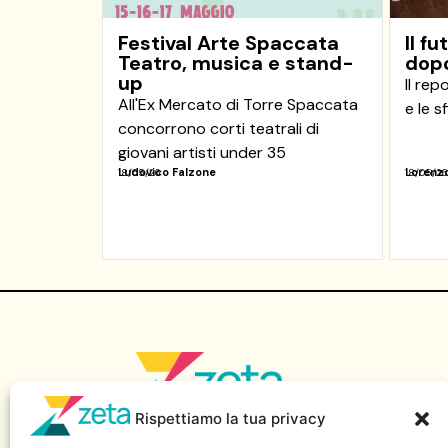
Festival Arte Spaccata
Il f
Teatro, musica e stand-
dopo
up
Il rep
All'Ex Mercato di Torre Spaccata
e le s
concorrono corti teatrali di
giovani artisti under 35
Ludovico Falzone
Lorenzo
18/05/26
18/05/26
Rispettiamo la tua privacy
Sito di informazione della Scuola Superiore di Giornalismo