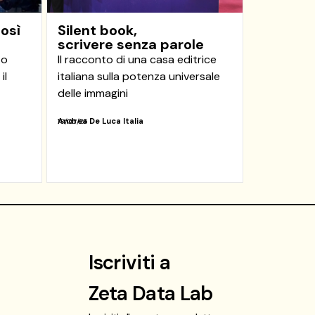
osì
Silent book,
scrivere senza parole
to
Il racconto di una casa editrice
il
italiana sulla potenza universale
delle immagini
Andrea De Luca Italia
18/05/26
Iscriviti a
Zeta Data Lab