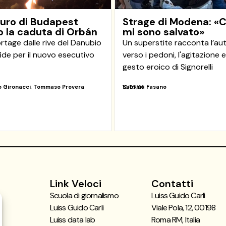
uturo di Budapest
Strage di Modena: «C
 la caduta di Orbán
mi sono salvato»
ortage dalle rive del Danubio
Un superstite racconta l’au
fide per il nuovo esecutivo
verso i pedoni, l'agitazione e 
gesto eroico di Signorelli
 Gironacci
,
Tommaso Provera
Sabrina Fasano
18/05/26
Link Veloci
Contatti
Scuola di giornalismo
Luiss Guido Carli
Luiss Guido Carli
Viale Pola, 12, 00198
Luiss data lab
Roma RM, Italia