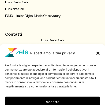
Luiss Guido Carli
Luiss data lab
IDMO – Italian Digital Media Observatory
Contatti
Luiss Guido Carli
Viale Pola, 12, 00198 Roma RM, Italia
giornalismo@luiss.it
Rispettiamo la tua privacy
06 8522 5358
Per fornire le migliori esperienze, utilizziamo tecnologie come i cookie
Iscriviti a
per memorizzare e/o accedere alle informazioni del dispositivo. Il
consenso a queste tecnologie ci permetterà di elaborare dati come il
Zeta Data Lab
comportamento di navigazione o identificatori univoci su questo sito. Il
Iscriviti alla nostra newsletter
mancato consenso o la revoca del consenso possono influire
negativamente su alcune funzionalità e caratteristiche.
Iscriviti
Accetta