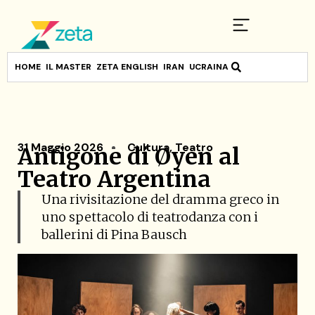
HOME
IL MASTER
ZETA ENGLISH
IRAN
UCRAINA
31 Maggio 2026
Cultura
,
Teatro
Antigone di Øyen al
Teatro Argentina
Una rivisitazione del dramma greco in
uno spettacolo di teatrodanza con i
ballerini di Pina Bausch