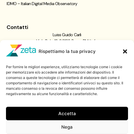
IDMO – Italian Digital Media Observatory
Contatti
Luiss Guido Carli
Viale Pola, 12, 00198 Roma RM, Italia
giornalismo@luiss.it
Rispettiamo la tua privacy
06 8522 5358
Per fornire le migliori esperienze, utilizziamo tecnologie come i cookie
Iscriviti a
per memorizzare e/o accedere alle informazioni del dispositivo. Il
consenso a queste tecnologie ci permetterà di elaborare dati come il
Zeta Data Lab
comportamento di navigazione o identificatori univoci su questo sito. Il
Iscriviti alla nostra newsletter
mancato consenso o la revoca del consenso possono influire
negativamente su alcune funzionalità e caratteristiche.
Iscriviti
Accetta
Nega
© 2026 ZetaLuiss, tutti i diritti riservati