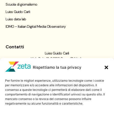
Scuola di giornalismo
Luiss Guido Carli
Luiss data lab
IDMO – Italian Digital Media Observatory
Contatti
Luiss Guido Carli
Viale Pola, 12, 00198 Roma RM, Italia
giornalismo@luiss.it
Rispettiamo la tua privacy
06 8522 5358
Per fornire le migliori esperienze, utilizziamo tecnologie come i cookie
Iscriviti a
per memorizzare e/o accedere alle informazioni del dispositivo. Il
consenso a queste tecnologie ci permetterà di elaborare dati come il
Zeta Data Lab
comportamento di navigazione o identificatori univoci su questo sito. Il
Iscriviti alla nostra newsletter
mancato consenso o la revoca del consenso possono influire
negativamente su alcune funzionalità e caratteristiche.
Iscriviti