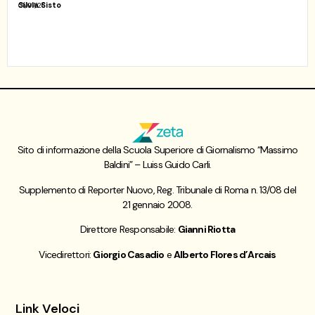
Silvia Sisto
01/07/26
Sito di informazione della Scuola Superiore di Giornalismo “Massimo
Baldini” – Luiss Guido Carli.
Supplemento di Reporter Nuovo, Reg. Tribunale di Roma n. 13/08 del
21 gennaio 2008.
Direttore Responsabile:
Gianni Riotta
Vicedirettori:
Giorgio Casadio
e
Alberto Flores d’Arcais
Link Veloci