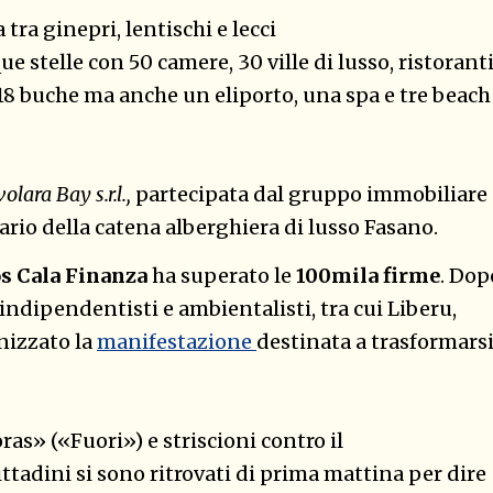
tra ginepri, lentischi e lecci
e stelle con 50 camere, 30 ville di lusso, ristoranti
 18 buche ma anche un eliporto, una spa e tre beach
olara Bay s.r.l.,
partecipata dal gruppo immobiliare
tario della catena alberghiera di lusso Fasano.
s Cala Finanza
ha superato le
100mila firme
. Dop
ndipendentisti e ambientalisti, tra cui Liberu,
nizzato la
manifestazione
destinata a trasformars
ras» («Fuori») e striscioni contro il
cittadini si sono ritrovati di prima mattina per dire