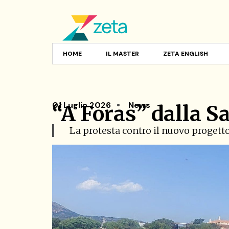
HOME
IL MASTER
ZETA ENGLISH
01 Luglio 2026
News
“A Foras” dalla S
La protesta contro il nuovo progett