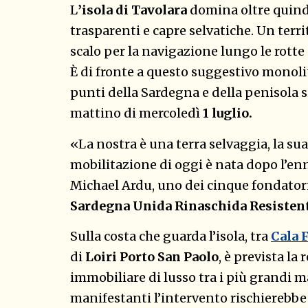
L
’isola di Tavolara
domina oltre quindi
trasparenti e capre selvatiche. Un terri
scalo per la navigazione lungo le rott
È di fronte a questo suggestivo monolit
punti della Sardegna e della penisola 
mattino di mercoledì
1 luglio.
«La nostra è una terra selvaggia, la su
mobilitazione di oggi è nata dopo l’e
Michael Ardu, uno dei cinque fondatori
Sardegna
Unida
Rinaschida
Resisten
Sulla costa che guarda l’isola, tra
Cala 
di
Loiri Porto San Paolo
, è prevista la 
immobiliare di lusso tra i più grandi ma
manifestanti l’intervento rischierebbe