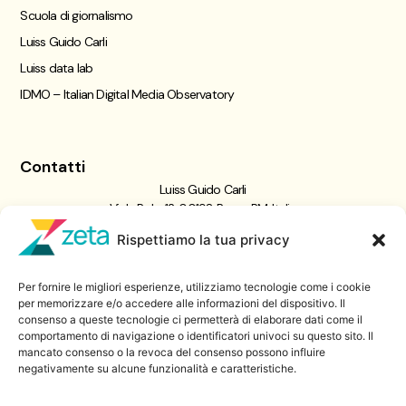
Scuola di giornalismo
Luiss Guido Carli
Luiss data lab
IDMO – Italian Digital Media Observatory
Contatti
Luiss Guido Carli
Viale Pola, 12, 00198 Roma RM, Italia
giornalismo@luiss.it
Rispettiamo la tua privacy
06 8522 5358
Per fornire le migliori esperienze, utilizziamo tecnologie come i cookie
Iscriviti a
per memorizzare e/o accedere alle informazioni del dispositivo. Il
consenso a queste tecnologie ci permetterà di elaborare dati come il
Zeta Data Lab
comportamento di navigazione o identificatori univoci su questo sito. Il
Iscriviti alla nostra newsletter
mancato consenso o la revoca del consenso possono influire
negativamente su alcune funzionalità e caratteristiche.
Iscriviti