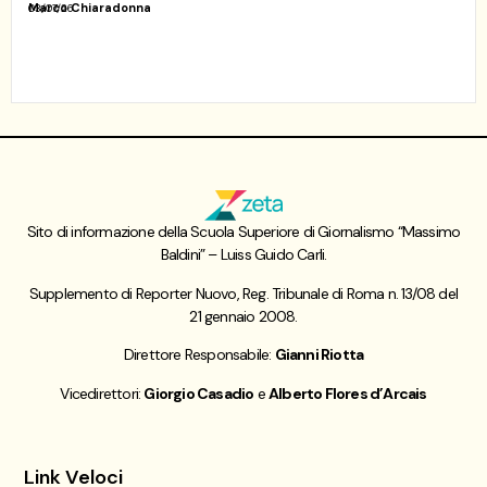
Marco Chiaradonna
03/07/26
Sito di informazione della Scuola Superiore di Giornalismo “Massimo
Baldini” – Luiss Guido Carli.
Supplemento di Reporter Nuovo, Reg. Tribunale di Roma n. 13/08 del
21 gennaio 2008.
Direttore Responsabile:
Gianni Riotta
Vicedirettori:
Giorgio Casadio
e
Alberto Flores d’Arcais
Link Veloci