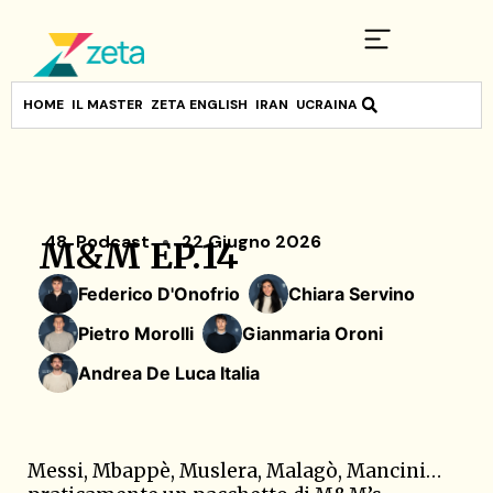
HOME
IL MASTER
ZETA ENGLISH
IRAN
UCRAINA
48
,
Podcast
22 Giugno 2026
M&M EP.14
Federico D'Onofrio
Chiara Servino
Pietro Morolli
Gianmaria Oroni
Andrea De Luca Italia
Messi, Mbappè, Muslera, Malagò, Mancini…