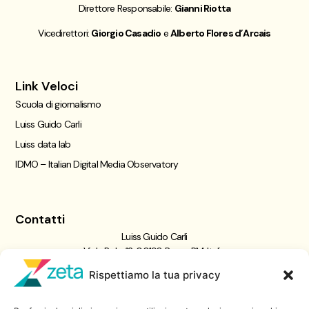
Direttore Responsabile:
Gianni Riotta
Vicedirettori:
Giorgio Casadio
e
Alberto Flores d’Arcais
Link Veloci
Scuola di giornalismo
Luiss Guido Carli
Luiss data lab
IDMO – Italian Digital Media Observatory
Contatti
Luiss Guido Carli
Viale Pola, 12, 00198 Roma RM, Italia
giornalismo@luiss.it
Rispettiamo la tua privacy
06 8522 5358