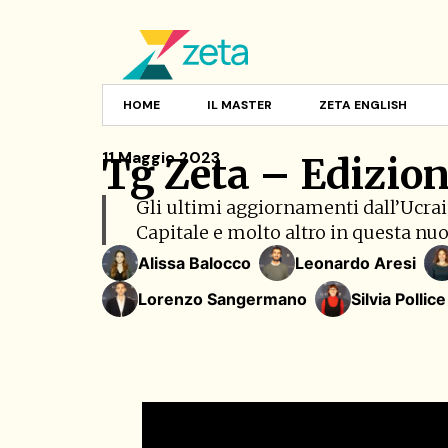
HOME
IL MASTER
ZETA ENGLISH
11 Maggio 2023
Tg Zeta – Edizion
Gli ultimi aggiornamenti dall’Ucraina
Capitale e molto altro in questa nu
Alissa Balocco
Leonardo Aresi
Lorenzo Sangermano
Silvia Pollice