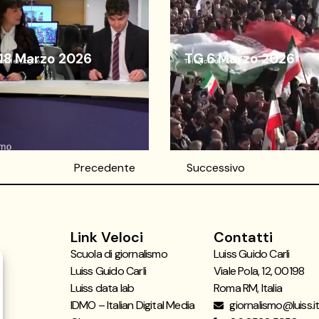
18 Marzo 2026
TG 6 Marzo 2026
rnale
19/03/26
Telegiornale
19/03/26
Precedente
Successivo
Link Veloci
Contatti
Scuola di giornalismo
Luiss Guido Carli
Luiss Guido Carli
Viale Pola, 12, 00198
Luiss data lab
Roma RM, Italia
IDMO – Italian Digital Media
giornalismo@luiss.i