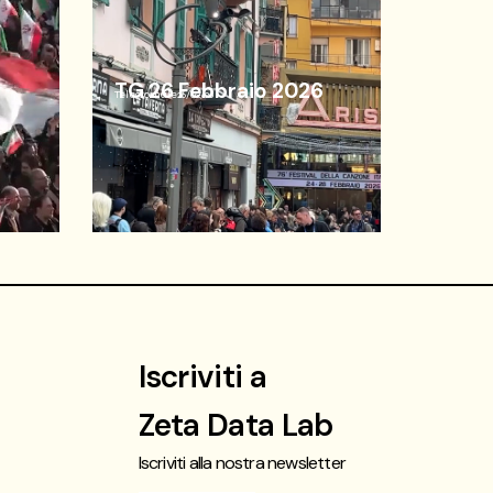
TG 26 Febbraio 2026
Telegiornale
26/02/26
Iscriviti a
Zeta Data Lab
Iscriviti alla nostra newsletter
t