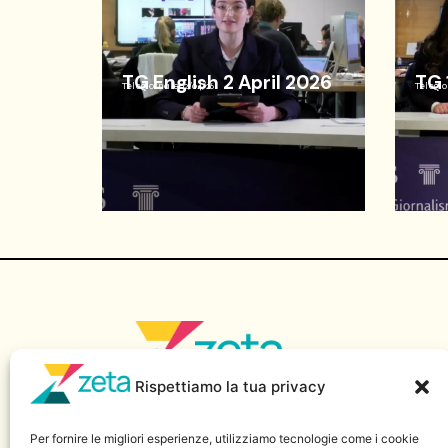
TG English 2 April 2026
TG 
Telegiornale
02/04/26
Telegio
Rispettiamo la tua privacy
Sito di informazione della Scuola Superiore di Giornalismo
“Massimo Baldini” – Luiss Guido Carli.
Per fornire le migliori esperienze, utilizziamo tecnologie come i cookie