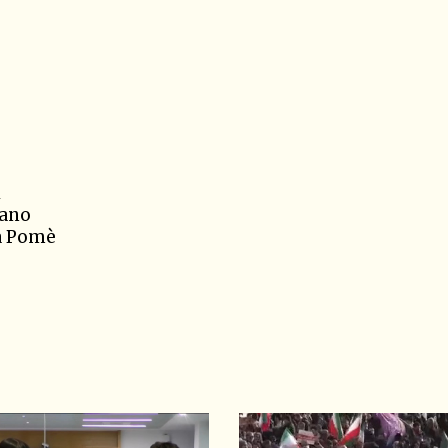
i
mano
na Pomè