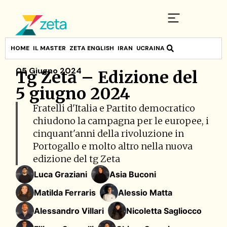
HOME
IL MASTER
ZETA ENGLISH
IRAN
UCRAINA
05 Giugno 2024
Tg Zeta – Edizione del
5 giugno 2024
Fratelli d'Italia e Partito democratico
chiudono la campagna per le europee, i
cinquant'anni della rivoluzione in
Portogallo e molto altro nella nuova
edizione del tg Zeta
Luca Graziani
Asia Buconi
Matilda Ferraris
Alessio Matta
Alessandro Villari
Nicoletta Sagliocco