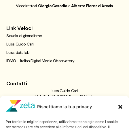
Vicedirettori:
Giorgio Casadio
e
Alberto Flores d’Arcais
Link Veloci
Scuola di giornalismo
Luiss Guido Carli
Luiss data lab
IDMO – Italian Digital Media Observatory
Contatti
Luiss Guido Carli
Viale Pola, 12, 00198 Roma RM, Italia
giornalismo@luiss.it
Rispettiamo la tua privacy
06 8522 5358
Per fornire le migliori esperienze, utilizziamo tecnologie come i cookie
Iscriviti a
per memorizzare e/o accedere alle informazioni del dispositivo. Il