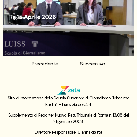
Tg 15 Aprile 2026
Telegiornale
15/04/26
Precedente
Successivo
Sito di informazione della Scuola Superiore di Giornalismo “Massimo
Baldini” – Luiss Guido Carli.
Supplemento di Reporter Nuovo, Reg. Tribunale di Roma n. 13/08 del
21 gennaio 2008.
Direttore Responsabile:
Gianni Riotta