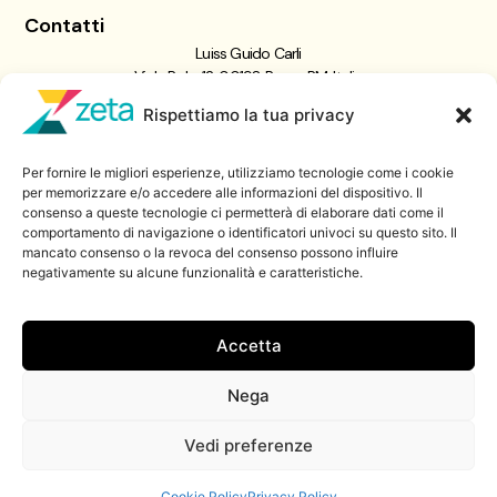
Contatti
Luiss Guido Carli
Viale Pola, 12, 00198 Roma RM, Italia
giornalismo@luiss.it
Rispettiamo la tua privacy
06 8522 5358
Per fornire le migliori esperienze, utilizziamo tecnologie come i cookie
Iscriviti a
per memorizzare e/o accedere alle informazioni del dispositivo. Il
consenso a queste tecnologie ci permetterà di elaborare dati come il
Zeta Data Lab
comportamento di navigazione o identificatori univoci su questo sito. Il
Iscriviti alla nostra newsletter
mancato consenso o la revoca del consenso possono influire
negativamente su alcune funzionalità e caratteristiche.
Iscriviti
Accetta
Nega
© 2026 ZetaLuiss, tutti i diritti riservati
Vedi preferenze
Cookie Policy
Privacy Policy