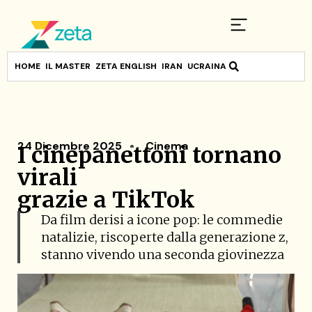
HOME
IL MASTER
ZETA ENGLISH
IRAN
UCRAINA
24 Dicembre 2025
Cinema
I cinepanettoni tornano
virali
grazie a TikTok
Da film derisi a icone pop: le commedie
natalizie, riscoperte dalla generazione z,
stanno vivendo una seconda giovinezza