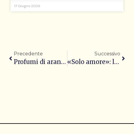
17 Giugno 2026
Precedente
Successivo
Profumi di arancia e canti antichi: le Novene siciliane
«Solo amore»: la cena di Natale alla mensa Caritas