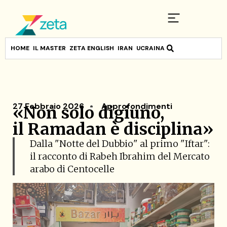
HOME
IL MASTER
ZETA ENGLISH
IRAN
UCRAINA
27 Febbraio 2026
Approfondimenti
«Non solo digiuno,
il Ramadan è disciplina»
Dalla "Notte del Dubbio" al primo "Iftar":
il racconto di Rabeh Ibrahim del Mercato
arabo di Centocelle