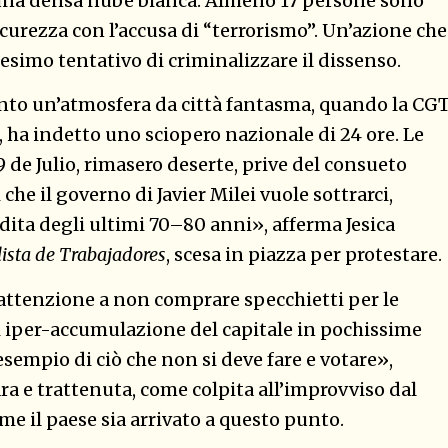
 una densa nube bianca. Almeno 17 persone sono
curezza con l’accusa di “terrorismo”. Un’azione che
esimo tentativo di criminalizzare il dissenso.
ssunto un’atmosfera da città fantasma, quando la CGT
 ha indetto uno sciopero nazionale di 24 ore. Le
9 de Julio, rimasero deserte, prive del consueto
 che il governo di Javier Milei vuole sottrarci,
ita degli ultimi 70–80 anni», afferma Jesica
ista de Trabajadores
, scesa in piazza per protestare.
attenzione a non comprare specchietti per le
 iper-accumulazione del capitale in pochissime
sempio di ciò che non si deve fare e votare»,
ra e trattenuta, come colpita all’improvviso dal
me il paese sia arrivato a questo punto.