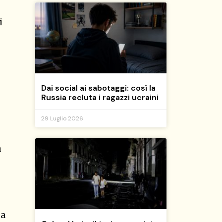
i
Dai social ai sabotaggi: così la
Russia recluta i ragazzi ucraini
29 Luglio 2026
a
da