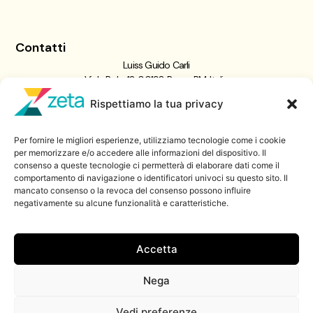
Contatti
Luiss Guido Carli
Viale Pola, 12, 00198 Roma RM, Italia
giornalismo@luiss.it
Rispettiamo la tua privacy
06 8522 5358
Per fornire le migliori esperienze, utilizziamo tecnologie come i cookie
Iscriviti a
per memorizzare e/o accedere alle informazioni del dispositivo. Il
consenso a queste tecnologie ci permetterà di elaborare dati come il
Zeta Data Lab
comportamento di navigazione o identificatori univoci su questo sito. Il
Iscriviti alla nostra newsletter
mancato consenso o la revoca del consenso possono influire
negativamente su alcune funzionalità e caratteristiche.
Iscriviti
Accetta
Nega
© 2026 ZetaLuiss, tutti i diritti riservati
Vedi preferenze