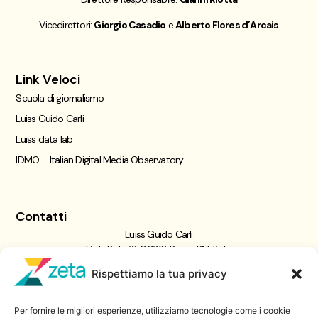
Vicedirettori:
Giorgio Casadio
e
Alberto Flores d’Arcais
Link Veloci
Scuola di giornalismo
Luiss Guido Carli
Luiss data lab
IDMO – Italian Digital Media Observatory
Contatti
Luiss Guido Carli
Viale Pola, 12, 00198 Roma RM, Italia
giornalismo@luiss.it
Rispettiamo la tua privacy
06 8522 5358
Per fornire le migliori esperienze, utilizziamo tecnologie come i cookie