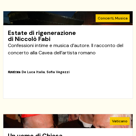
Concerti
,
Musica
Estate di rigenerazione
di Niccolò Fabi
Confessioni intime e musica d’autore. Il racconto del
concerto alla Cavea dell’artista romano
Andrea De Luca Italia
,
Sofia Vegezzi
17/06/26
Vaticano
Un uomo di Chiesa