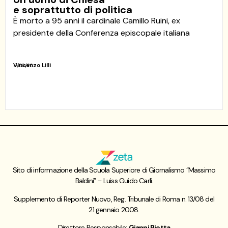
e soprattutto di politica
È morto a 95 anni il cardinale Camillo Ruini, ex
presidente della Conferenza episcopale italiana
Vincenzo Lilli
17/06/26
Sito di informazione della Scuola Superiore di Giornalismo “Massimo
Baldini” – Luiss Guido Carli.
Supplemento di Reporter Nuovo, Reg. Tribunale di Roma n. 13/08 del
21 gennaio 2008.
Direttore Responsabile:
Gianni Riotta