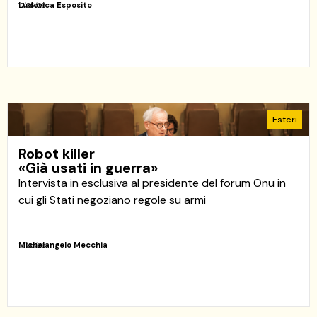
Ludovica Esposito
17/06/26
Esteri
Robot killer
«Già usati in guerra»
Intervista in esclusiva al presidente del forum Onu in
cui gli Stati negoziano regole su armi
Michelangelo Mecchia
17/06/26