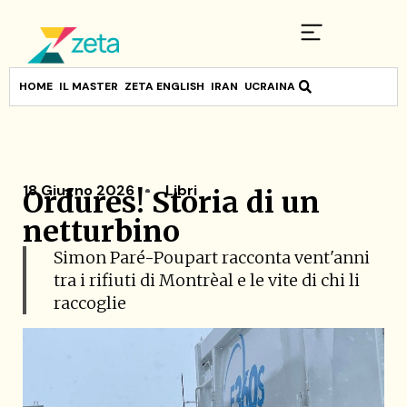
HOME
IL MASTER
ZETA ENGLISH
IRAN
UCRAINA
18 Giugno 2026
Libri
Ordures! Storia di un
netturbino
Simon Paré-Poupart racconta vent'anni
tra i rifiuti di Montrèal e le vite di chi li
raccoglie