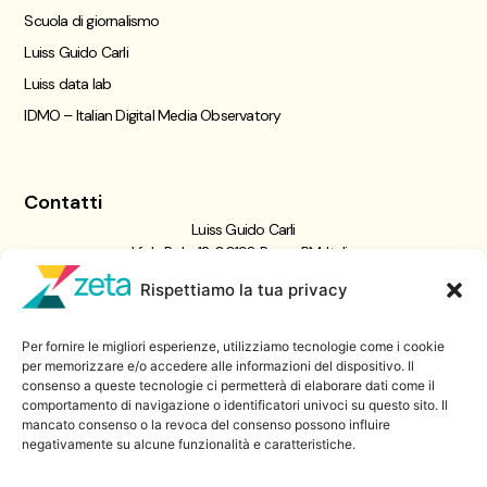
Scuola di giornalismo
Luiss Guido Carli
Luiss data lab
IDMO – Italian Digital Media Observatory
Contatti
Luiss Guido Carli
Viale Pola, 12, 00198 Roma RM, Italia
giornalismo@luiss.it
Rispettiamo la tua privacy
06 8522 5358
Per fornire le migliori esperienze, utilizziamo tecnologie come i cookie
Iscriviti a
per memorizzare e/o accedere alle informazioni del dispositivo. Il
consenso a queste tecnologie ci permetterà di elaborare dati come il
Zeta Data Lab
comportamento di navigazione o identificatori univoci su questo sito. Il
Iscriviti alla nostra newsletter
mancato consenso o la revoca del consenso possono influire
negativamente su alcune funzionalità e caratteristiche.
Iscriviti