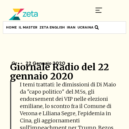
HOME
IL MASTER
ZETA ENGLISH
IRAN
UCRAINA
Gr
22 Gennaio 2020
Giornale Radio del 22
gennaio 2020
I temi trattati: le dimissioni di Di Maio
da "capo politico" del M5s, gli
endorsement dei VIP nelle elezioni
emiliane, lo scontro fra il Comune di
Verona e Liliana Segre, l'epidemia in
Cina, gli aggiornamenti
sull'impeachment per Trump, Bezos