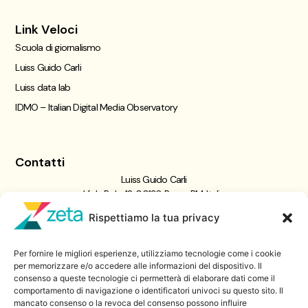
Link Veloci
Scuola di giornalismo
Luiss Guido Carli
Luiss data lab
IDMO – Italian Digital Media Observatory
Contatti
Luiss Guido Carli
Viale Pola, 12, 00198 Roma RM, Italia
giornalismo@luiss.it
Rispettiamo la tua privacy
06 8522 5358
Per fornire le migliori esperienze, utilizziamo tecnologie come i cookie
Iscriviti a
per memorizzare e/o accedere alle informazioni del dispositivo. Il
consenso a queste tecnologie ci permetterà di elaborare dati come il
Zeta Data Lab
comportamento di navigazione o identificatori univoci su questo sito. Il
Iscriviti alla nostra newsletter
mancato consenso o la revoca del consenso possono influire