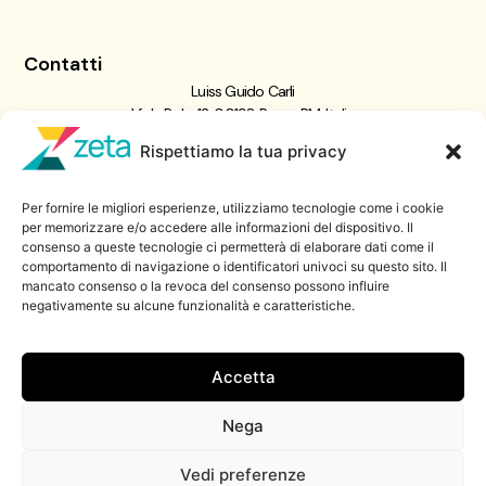
Contatti
Luiss Guido Carli
Viale Pola, 12, 00198 Roma RM, Italia
giornalismo@luiss.it
Rispettiamo la tua privacy
06 8522 5358
Per fornire le migliori esperienze, utilizziamo tecnologie come i cookie
Iscriviti a
per memorizzare e/o accedere alle informazioni del dispositivo. Il
consenso a queste tecnologie ci permetterà di elaborare dati come il
Zeta Data Lab
comportamento di navigazione o identificatori univoci su questo sito. Il
Iscriviti alla nostra newsletter
mancato consenso o la revoca del consenso possono influire
negativamente su alcune funzionalità e caratteristiche.
Iscriviti
Accetta
Nega
© 2026 ZetaLuiss, tutti i diritti riservati
Vedi preferenze