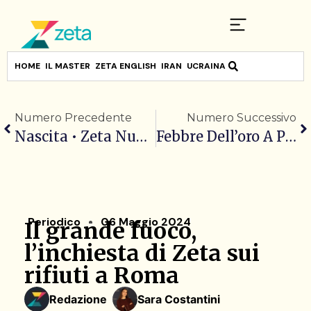
HOME
IL MASTER
ZETA ENGLISH
IRAN
UCRAINA
Numero Precedente
Numero Successivo
Nascita • Zeta Numero 18 | Marzo 2024
Febbre Dell’oro A Parigi, Il Nuovo Numero Di Zeta Dedicato Ai Giochi
Periodico
06 Maggio 2024
Il grande fuoco,
l’inchiesta di Zeta sui
rifiuti a Roma
Redazione
Sara Costantini