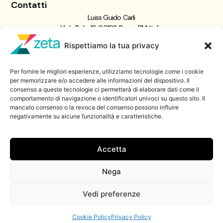
Contatti
Luiss Guido Carli
Viale Pola, 12, 00198 Roma RM, Italia
giornalismo@luiss.it
Rispettiamo la tua privacy
06 8522 5358
Per fornire le migliori esperienze, utilizziamo tecnologie come i cookie
Iscriviti a
per memorizzare e/o accedere alle informazioni del dispositivo. Il
consenso a queste tecnologie ci permetterà di elaborare dati come il
Zeta Data Lab
comportamento di navigazione o identificatori univoci su questo sito. Il
Iscriviti alla nostra newsletter
mancato consenso o la revoca del consenso possono influire
negativamente su alcune funzionalità e caratteristiche.
Iscriviti
Accetta
Nega
© 2026 ZetaLuiss, tutti i diritti riservati
Vedi preferenze
Cookie Policy
Privacy Policy