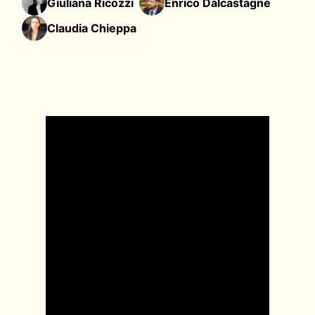
Giuliana Ricozzi
Enrico Dalcastagné
Claudia Chieppa