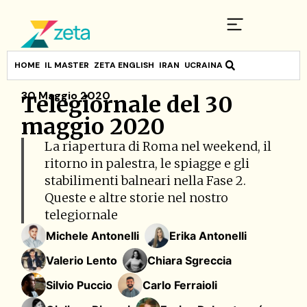
HOME
IL MASTER
ZETA ENGLISH
IRAN
UCRAINA
30 Maggio 2020
Telegiornale del 30
maggio 2020
La riapertura di Roma nel weekend, il
ritorno in palestra, le spiagge e gli
stabilimenti balneari nella Fase 2.
Queste e altre storie nel nostro
telegiornale
Michele Antonelli
Erika Antonelli
Valerio Lento
Chiara Sgreccia
Silvio Puccio
Carlo Ferraioli