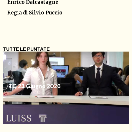
Enrico Dalcastagné
Regia di
Silvio Puccio
TUTTE LE PUNTATE
TG 23 Giugno 2026
Telegiornale
23/06/26