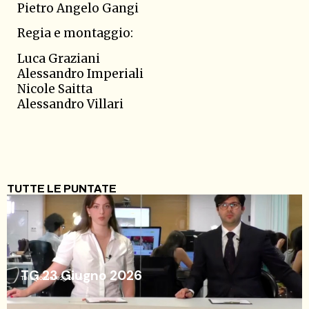
Pietro Angelo Gangi
Regia e montaggio:
Luca Graziani
Alessandro Imperiali
Nicole Saitta
Alessandro Villari
TUTTE LE PUNTATE
TG 23 Giugno 2026
Telegiornale
23/06/26