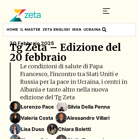
HOME
IL MASTER
ZETA ENGLISH
IRAN
UCRAINA
20 Febbraio 2025
Tg Zeta – Edizione del
20 febbraio
Le condizioni di salute di Papa
Francesco, l'incontro tra Stati Uniti e
Russia per la pace in Ucraina, i centri in
Albania e tanto altro nella nuova
edizione del Tg Zeta
Lorenzo Pace
Silvia Della Penna
Valeria Costa
Alessandro Villari
Lisa Duso
Chiara Boletti