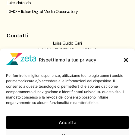
Luiss data lab
IDMO – Italian Digital Media Observatory
Contatti
Luiss Guido Carli
Viale Pola, 12, 00198 Roma RM, Italia
giornalismo@luiss.it
Rispettiamo la tua privacy
06 8522 5358
Per fornire le migliori esperienze, utilizziamo tecnologie come i cookie
Iscriviti a
per memorizzare e/o accedere alle informazioni del dispositivo. Il
consenso a queste tecnologie ci permetterà di elaborare dati come il
Zeta Data Lab
comportamento di navigazione o identificatori univoci su questo sito. Il
Iscriviti alla nostra newsletter
mancato consenso o la revoca del consenso possono influire
negativamente su alcune funzionalità e caratteristiche.
Iscriviti
Accetta